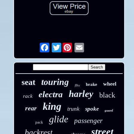
Twitter
Email
touring
seat
wheel
brake
flhx
harley
electra
black
rack
king
rear
trunk
spoke
guard
glide
passenger
pack
street
backrest