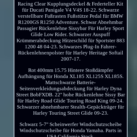
Racing Clear Kupplungsdeckel & Federteller Kit
für Ducati Panigale V4 V4S 18-22. Schwarze
verstellbare Fußrasten Fußstütze Pedal für BMW
R1200GS R1250 Adventure. Schwar Abnehmbar
Passagier Rückenlehne Sissybar Für Harley Sport
Glide Low Rider. Schwarzer Auspuff
Krümmerabdeckung Hitzeschild für Sportster 883
1200 48 04-23. Schwarzes Plug-In Fahrer-
Rückenlehnenpolster für Harley Heritage Softail
2007-17.
Rot 400mm 15.75 Hintere Stoßdämpfer
Aufhängung für Honda XL185 XL125S XL185S.
Mattschwarze Batterie-
Seitenverkleidungsabdeckung für Harley Dyna
Street BobFXDB. 22'' hohe Rückenlehne Sissy Bar
für Harley Road Glide Touring Road King 09-24.
Schwarzer abnehmbarer Stealth-Gepäckträger für
Harley Touring Street Glide 09-23.
Schwarz 5-7'' Scheinwerfer Windschutzscheibe
Windschutzscheibe für Honda Yamaha. Parts in
USA California Stock.