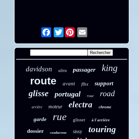
Twitter
Email
king
davidson
passager
ultra
route
support
avant
flhx
glisse
road
portugal
roue
electra
moteur
chrome
arrière
rue
garde
glisser
à l'arrière
touring
dossier
sissy
conducteur