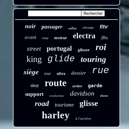
noir
passager
flhr
chrome
coffre
electra
avant
flhx
moteur
roue
roi
portugal
street
glisser
glide
king
touring
rue
siège
dossier
tour
ultra
route
sissy
garde
arrière
davidson
support
conducteur
électra
glisse
road
tourisme
harley
à l'arrière