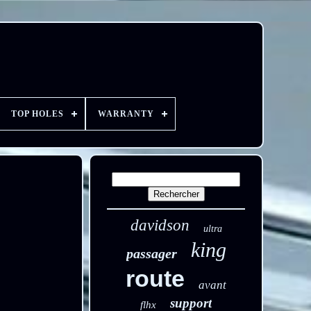
TOP HOLES
WARRANTY
davidson
ultra
king
passager
route
avant
support
flhx