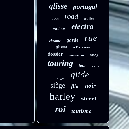
glisse
portugal
road
roue
arrière
electra
moteur
rue
garde
chrome
glisser
à l'arrière
dossier
sissy
conducteur
touring
tour
électra
glide
coffre
siège
noir
flhr
harley
street
roi
tourisme