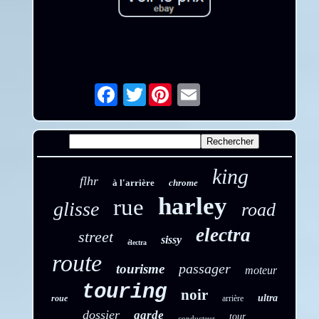
Twitter
Email
king
flhr
à l'arrière
chrome
harley
rue
glisse
road
electra
street
sissy
électra
route
passager
tourisme
moteur
touring
noir
ultra
roue
arrière
dossier
garde
tour
conducteur