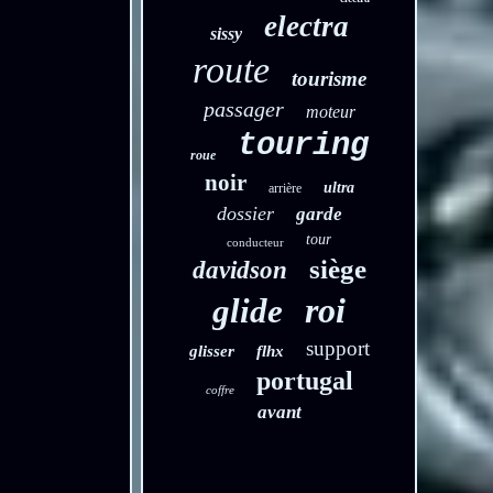
electra
sissy
route
tourisme
passager
moteur
touring
roue
noir
ultra
arrière
dossier
garde
tour
conducteur
siège
davidson
roi
glide
support
glisser
flhx
portugal
coffre
avant