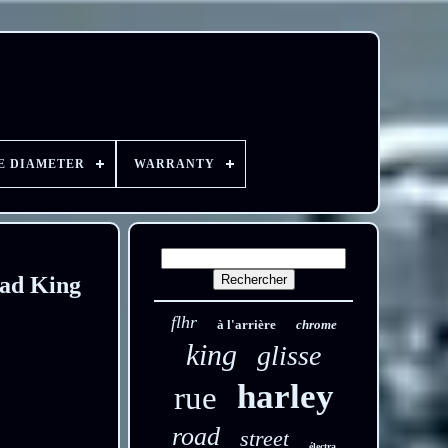
E DIAMETER
WARRANTY
ad King
flhr
à l'arrière
chrome
king
glisse
harley
rue
road
street
électra