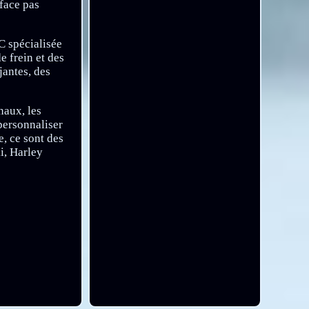
face pas
C spécialisée
 frein et des
jantes, des
naux, les
personnaliser
e, ce sont des
i, Harley