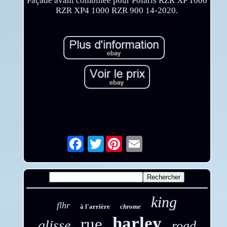
Façade avant combinée pour Polaris RZR XP 1000
RZR XP4 1000 RZR 900 14-2020.
Twitter
Email
king
flhr
à l'arrière
chrome
harley
rue
glisse
road