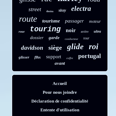
electra
street
sissy
électra
route
passager
tourisme
moteur
touring
noir
ultra
roue
arrière
dossier
garde
tour
conducteur
roi
glide
siège
davidson
portugal
support
glisser
flhx
coffre
avant
Accueil
Pour nous joindre
Déclaration de confidentialité
Entente d'utilisation