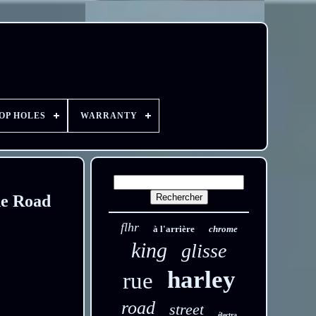
OP HOLES
WARRANTY
de Road
flhr
à l'arrière
chrome
king
glisse
harley
rue
road
street
électra