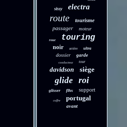
electra
sissy
route
tourisme
passager
moteur
touring
roue
noir
ultra
arrière
dossier
garde
tour
conducteur
siège
davidson
roi
glide
support
glisser
flhx
portugal
coffre
avant