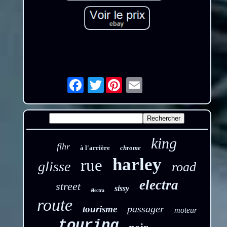
Twitter
Email
king
flhr
à l'arrière
chrome
harley
rue
glisse
road
electra
street
sissy
électra
route
passager
tourisme
moteur
touring