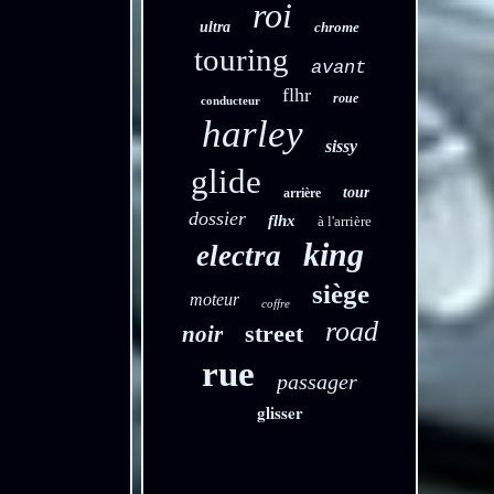
roi
ultra
chrome
touring
avant
flhr
roue
conducteur
harley
sissy
glide
tour
arrière
dossier
flhx
à l'arrière
king
electra
siège
moteur
coffre
road
street
noir
rue
passager
glisser