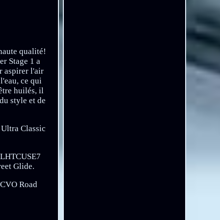
aute qualité!
er Stage 1 a
 aspirer l'air
l'eau, ce qui
tre huilés, il
du style et de
ltra Classic
2 FLHTCUSE7
eet Glide.
E CVO Road