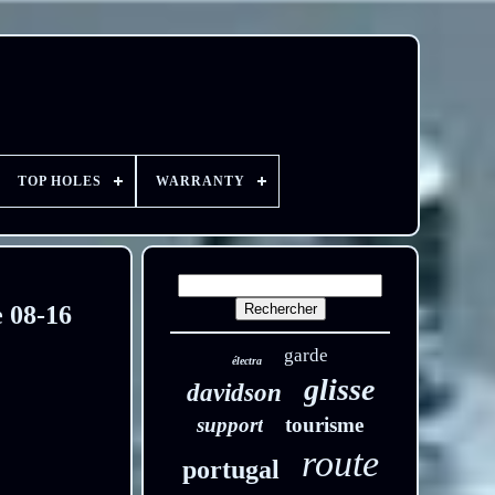
TOP HOLES
WARRANTY
e 08-16
garde
électra
glisse
davidson
support
tourisme
route
portugal