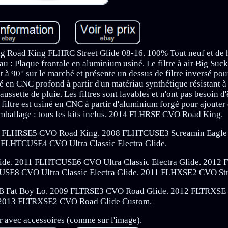
ing Road King FLHRC Street Glide 08-16. 100% Tout neuf et de h
 : Plaque frontale en aluminium usiné. Le filtre à air Big Suck
t à 90° sur le marché et présente un dessus de filtre inversé pour
pé en CNC profond à partir d'un matériau synthétique résistant à 
ussette de pluie. Les filtres sont lavables et n'ont pas besoin d'ê
 du filtre est usiné en CNC à partir d'aluminium forgé pour ajouter 
r. Emballage : tous les kits inclus. 2014 FLHRSE CVO Road King.
3 FLHRSE5 CVO Road King. 2008 FLHTCUSE3 Screamin Eagle U
9 FLHTCUSE4 CVO Ultra Classic Electra Glide.
ide. 2011 FLHTCUSE6 CVO Ultra Classic Electra Glide. 201
USE8 CVO Ultra Classic Electra Glide. 2011 FLHXSE2 CVO Str
FB Fat Boy Lo. 2009 FLTRSE3 CVO Road Glide. 2012 FLTRXS
 2013 FLTRXSE2 CVO Road Glide Custom.
air avec accessoires (comme sur l'image).