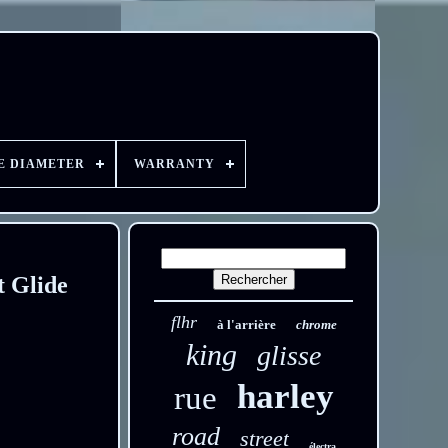
E DIAMETER
WARRANTY
t Glide
flhr
à l'arrière
chrome
king
glisse
harley
rue
road
street
électra