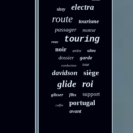
electra
sissy
route
tourisme
passager
moteur
touring
roue
noir
ultra
arrière
dossier
garde
tour
conducteur
siège
davidson
roi
glide
support
glisser
flhx
portugal
coffre
avant