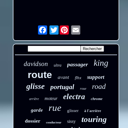
Twitter
Email
king
davidson
passager
ultra
route
support
avant
flhx
glisse
road
portugal
roue
electra
moteur
chrome
arrière
rue
garde
glisser
à l'arrière
touring
dossier
sissy
conducteur