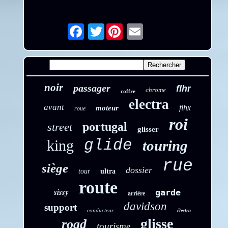
Twitter
Email
noir
passager
flhr
chrome
coffre
electra
avant
flhx
moteur
roue
roi
portugal
street
glisser
glide
king
touring
rue
siège
dossier
tour
ultra
route
sissy
garde
arrière
davidson
support
conducteur
électra
glisse
road
tourisme