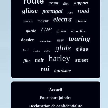
route
support
avant
flhx
glisse
road
portugal
roue
electra
moteur
chrome
arrière
rue
garde
glisser
à l'arrière
touring
dossier
sissy
conducteur
glide
siège
tour
coffre
électra
harley
street
noir
flhr
roi
tourisme
Accueil
Pour nous joindre
Déclaration de confidentialité