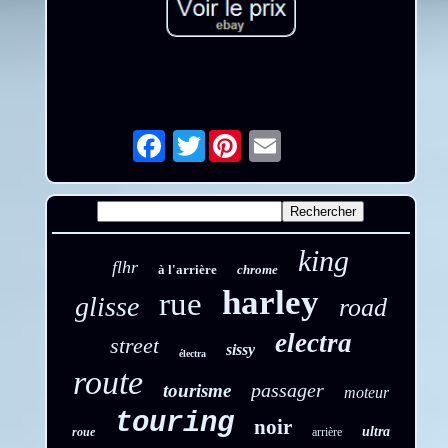
Twitter
Email
king
flhr
à l'arrière
chrome
harley
rue
glisse
road
electra
street
sissy
électra
route
passager
tourisme
moteur
touring
noir
ultra
roue
arrière