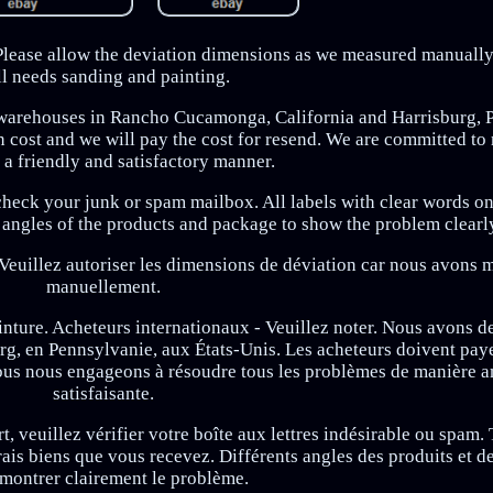
ease allow the deviation dimensions as we measured manually.
ill needs sanding and painting.
 warehouses in Rancho Cucamonga, California and Harrisburg, 
n cost and we will pay the cost for resend. We are committed to 
n a friendly and satisfactory manner.
 check your junk or spam mailbox. All labels with clear words o
 angles of the products and package to show the problem clearl
 Veuillez autoriser les dimensions de déviation car nous avons 
manuellement.
inture. Acheteurs internationaux - Veuillez noter. Nous avons d
g, en Pennsylvanie, aux États-Unis. Les acheteurs doivent payer
 Nous nous engageons à résoudre tous les problèmes de manière a
satisfaisante.
, veuillez vérifier votre boîte aux lettres indésirable ou spam. 
vrais biens que vous recevez. Différents angles des produits et d
montrer clairement le problème.