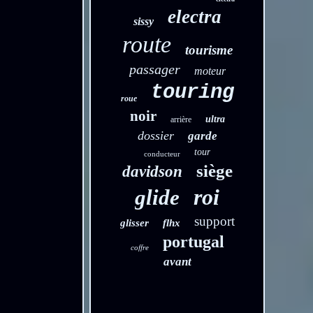
electra
sissy
route
tourisme
passager
moteur
touring
roue
noir
ultra
arrière
dossier
garde
tour
conducteur
siège
davidson
roi
glide
support
glisser
flhx
portugal
coffre
avant