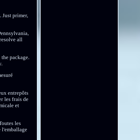
 Just primer,
Pennsylvania,
resolve all
n the package.
y.
mesuré
eux entrepôts
 les frais de
micale et
Toutes les
e l'emballage