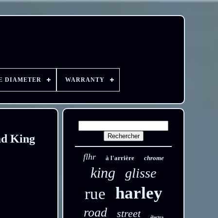
E DIAMETER
WARRANTY
ad King
flhr
à l'arrière
chrome
king
glisse
harley
rue
road
street
électra