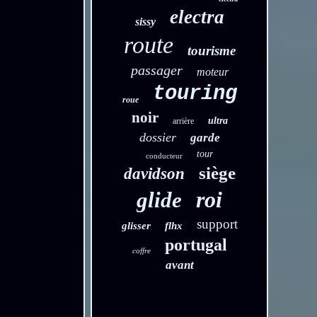
electra
sissy
route
tourisme
passager
moteur
touring
roue
noir
ultra
arrière
dossier
garde
tour
conducteur
siège
davidson
roi
glide
support
glisser
flhx
portugal
coffre
avant