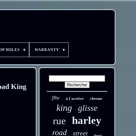
OP HOLES
WARRANTY
Road King
flhr
à l'arrière
chrome
king
glisse
harley
rue
road
street
électra