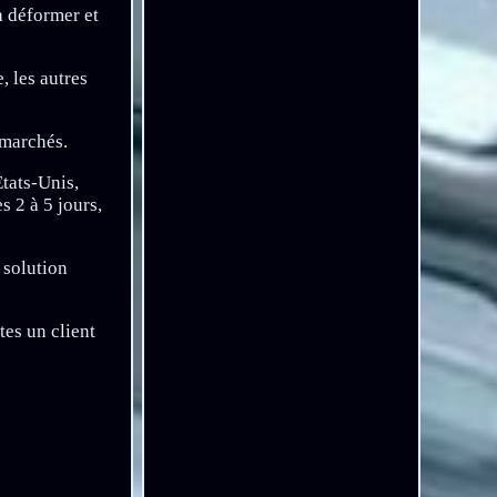
 à déformer et
, les autres
 marchés.
États-Unis,
s 2 à 5 jours,
 solution
es un client