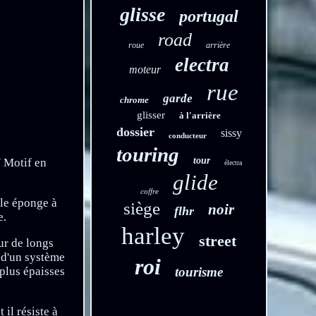
glisse
portugal
road
roue
arrière
electra
moteur
rue
garde
chrome
glisser
à l'arrière
dossier
sissy
conducteur
touring
tour
/ Motif en
électra
glide
coffre
lle éponge à
siège
noir
flhr
e.
harley
street
ur de longs
e d'un système
roi
plus épaisses
tourisme
il résiste à