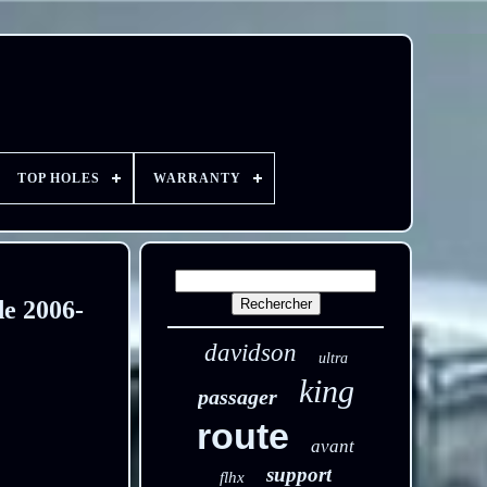
TOP HOLES
WARRANTY
de 2006-
davidson
ultra
king
passager
route
avant
support
flhx