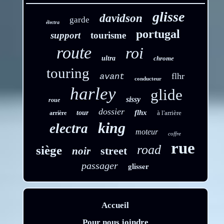
glisse
davidson
garde
électra
portugal
support
tourisme
route
roi
ultra
chrome
touring
flhr
avant
conducteur
harley
glide
sissy
roue
dossier
flhx
tour
à l'arrière
arrière
king
electra
moteur
coffre
rue
road
siège
street
noir
passager
glisser
Accueil
Pour nous joindre