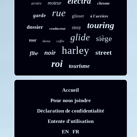
electra
moteur
chrome
arrière
rue
garde
glisser
à l'arrière
touring
dossier
sissy
conducteur
glide
siège
tour
coffre
électra
harley
street
noir
flhr
roi
tourisme
Accueil
Pour nous joindre
Déclaration de confidentialité
Entente d'utilisation
EN
FR