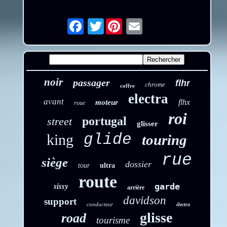
Twitter
Email
noir
passager
flhr
chrome
coffre
electra
avant
flhx
moteur
roue
roi
portugal
street
glisser
glide
king
touring
rue
siège
dossier
tour
ultra
route
sissy
garde
arrière
davidson
support
conducteur
électra
glisse
road
tourisme