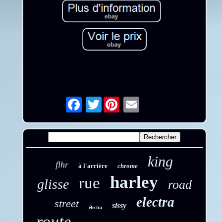
Twitter
Email
king
flhr
à l'arrière
chrome
harley
rue
glisse
road
electra
street
sissy
électra
route