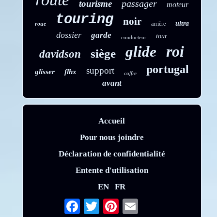
passager
tourisme
moteur
touring
noir
ultra
roue
arrière
dossier
garde
tour
conducteur
roi
glide
siège
davidson
portugal
support
glisser
flhx
coffre
avant
Accueil
Pour nous joindre
Déclaration de confidentialité
Entente d'utilisation
EN
FR