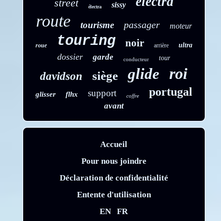
electra
street
sissy
électra
route
passager
tourisme
moteur
touring
noir
ultra
roue
arrière
dossier
garde
tour
conducteur
roi
glide
siège
davidson
portugal
support
glisser
flhx
coffre
avant
Accueil
Pour nous joindre
Déclaration de confidentialité
Entente d'utilisation
EN
FR