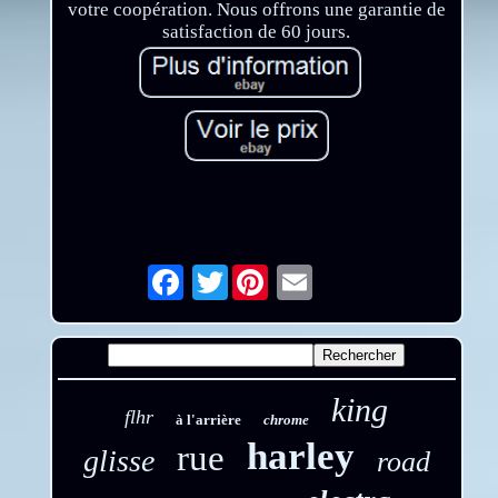
votre coopération. Nous offrons une garantie de
satisfaction de 60 jours.
Twitter
Email
king
flhr
à l'arrière
chrome
harley
rue
glisse
road