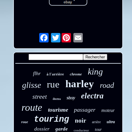
Twitter
Email
king
flhr
à l'arrière
chrome
harley
rue
glisse
road
electra
street
sissy
électra
route
passager
tourisme
moteur
touring
noir
ultra
roue
arrière
dossier
garde
tour
conducteur