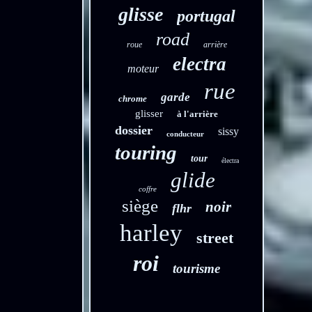
glisse
portugal
road
roue
arrière
electra
moteur
rue
garde
chrome
glisser
à l'arrière
dossier
sissy
conducteur
touring
tour
électra
glide
coffre
siège
noir
flhr
harley
street
roi
tourisme