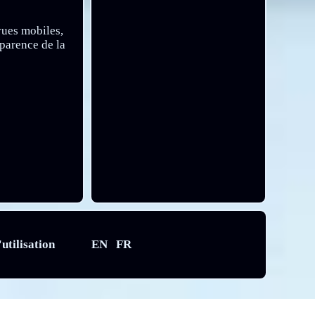
 vues mobiles,
parence de la
utilisation
EN
FR