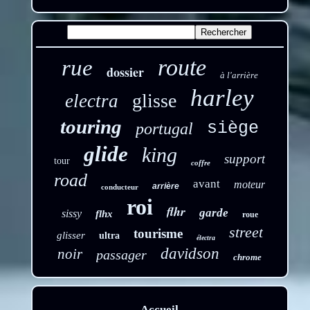
route
rue
dossier
à l'arrière
harley
glisse
electra
touring
siège
portugal
glide
king
support
tour
coffre
road
avant
moteur
arrière
conducteur
roi
flhr
garde
sissy
flhx
roue
street
tourisme
glisser
ultra
électra
davidson
noir
passager
chrome
Accueil