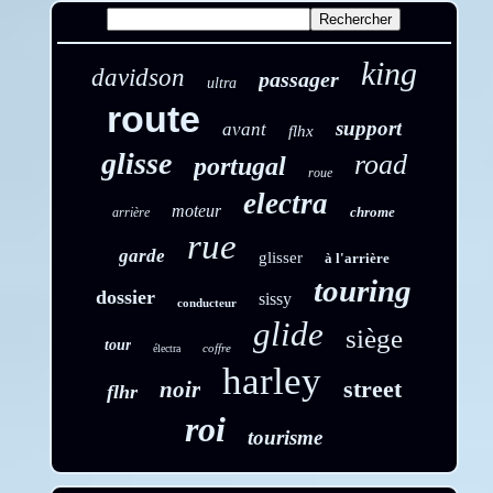
king
davidson
passager
ultra
route
support
avant
flhx
glisse
road
portugal
roue
electra
moteur
chrome
arrière
rue
garde
glisser
à l'arrière
touring
dossier
sissy
conducteur
glide
siège
tour
coffre
électra
harley
street
noir
flhr
roi
tourisme