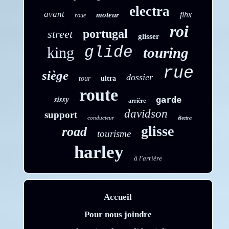
electra
avant
flhx
moteur
roue
roi
portugal
street
glisser
glide
king
touring
rue
siège
dossier
tour
ultra
route
sissy
garde
arrière
davidson
support
conducteur
électra
glisse
road
tourisme
harley
à l'arrière
Accueil
Pour nous joindre