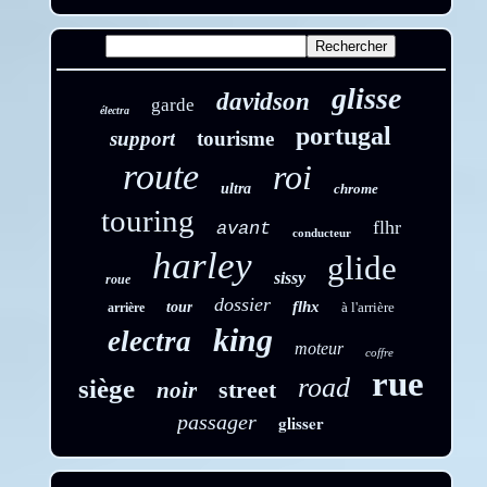
glisse
davidson
garde
électra
portugal
support
tourisme
route
roi
ultra
chrome
touring
flhr
avant
conducteur
harley
glide
sissy
roue
dossier
flhx
tour
à l'arrière
arrière
king
electra
moteur
coffre
rue
road
siège
street
noir
passager
glisser