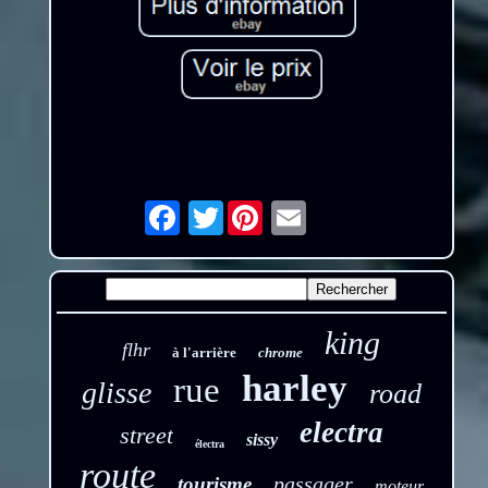
Twitter
Email
king
flhr
à l'arrière
chrome
harley
rue
glisse
road
electra
street
sissy
électra
route
passager
tourisme
moteur