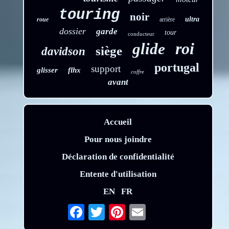
touring
noir
ultra
roue
arrière
dossier
garde
tour
conducteur
roi
glide
siège
davidson
portugal
support
glisser
flhx
coffre
avant
Accueil
Pour nous joindre
Déclaration de confidentialité
Entente d'utilisation
EN
FR