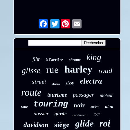
Twitter
Email
king
flhr
à l'arrière
chrome
harley
rue
glisse
road
electra
street
sissy
électra
route
passager
tourisme
moteur
touring
noir
ultra
roue
arrière
dossier
garde
tour
conducteur
roi
glide
siège
davidson