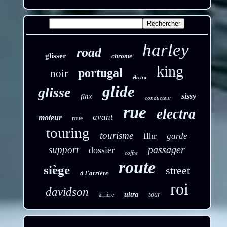
harley
road
glisser
chrome
king
portugal
noir
électra
glide
glisse
sissy
flhx
conducteur
rue
electra
avant
moteur
roue
touring
tourisme
flhr
garde
passager
support
dossier
coffre
route
siège
street
à l'arrière
roi
davidson
ultra
tour
arrière