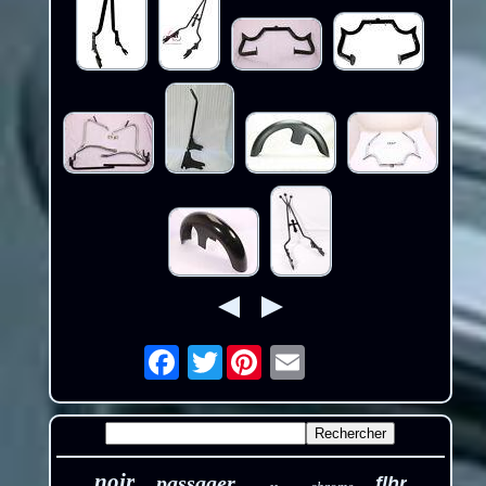
Twitter
Email
noir
passager
flhr