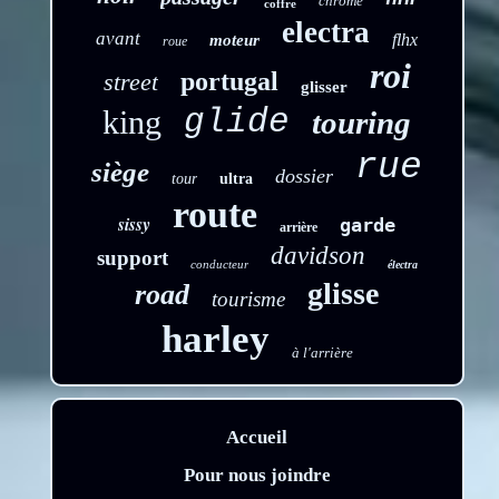
chrome
coffre
electra
avant
flhx
moteur
roue
roi
portugal
street
glisser
glide
king
touring
rue
siège
dossier
tour
ultra
route
sissy
garde
arrière
davidson
support
conducteur
électra
glisse
road
tourisme
harley
à l'arrière
Accueil
Pour nous joindre