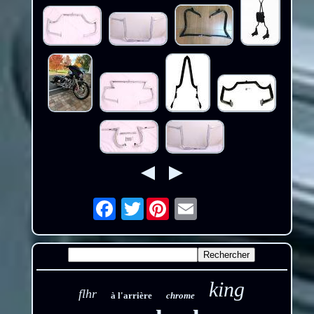
Twitter
Email
king
flhr
à l'arrière
chrome