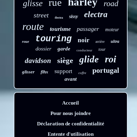
harley
rue
glisse
road
electra
street
sissy
électra
route
passager
tourisme
moteur
touring
noir
ultra
roue
arrière
dossier
garde
tour
conducteur
roi
glide
siège
davidson
portugal
support
glisser
flhx
coffre
avant
Accueil
Pour nous joindre
Déclaration de confidentialité
Entente d'utilisation