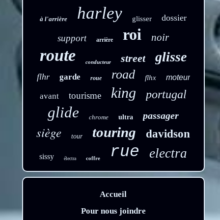
harley
dossier
glisser
à l'arrière
roi
noir
support
arrière
route
glisse
street
conducteur
road
flhr
garde
moteur
flhx
roue
king
portugal
tourisme
avant
glide
passager
chrome
ultra
siège
touring
davidson
tour
rue
electra
sissy
coffre
électra
Accueil
Pour nous joindre