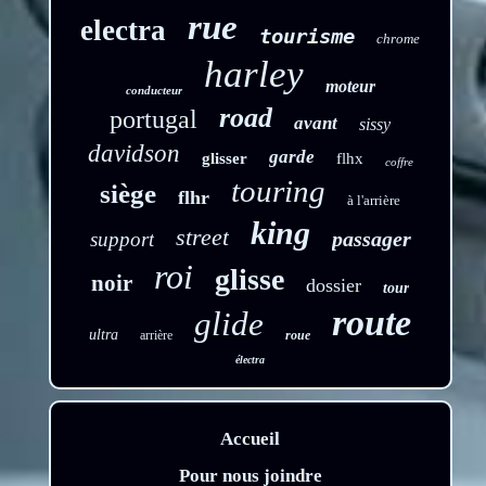
rue
electra
tourisme
chrome
harley
moteur
conducteur
road
portugal
avant
sissy
davidson
garde
glisser
flhx
coffre
touring
siège
flhr
à l'arrière
king
street
passager
support
roi
glisse
noir
dossier
tour
route
glide
ultra
arrière
roue
électra
Accueil
Pour nous joindre