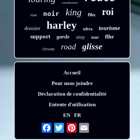
conducteur
roi
king
noir
flhx
roue
harley
tourisme
dossier
ultra
support
flhr
garde
sissy
tour
glisse
road
chrome
Accueil
Pour nous joindre
Déclaration de confidentialité
Entente d'utilisation
EN
FR