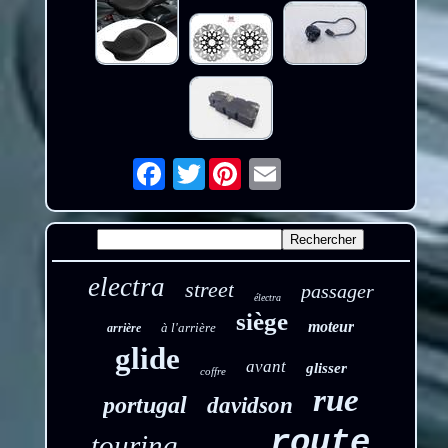
Twitter
Email
electra
street
passager
électra
siège
moteur
à l'arrière
arrière
glide
avant
glisser
coffre
rue
portugal
davidson
route
touring